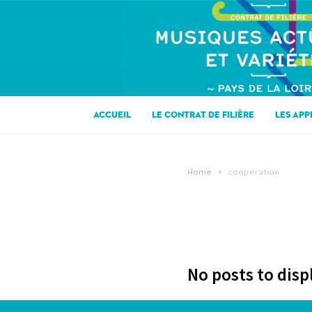
CONTRAT
DE
FILIERE
MUSIQUES
ACTUELLES
EN
ACCUEIL
LE CONTRAT DE FILIÈRE
LES APP
PAYS
DE
LA
Home
cooperation
LOIRE
No posts to disp