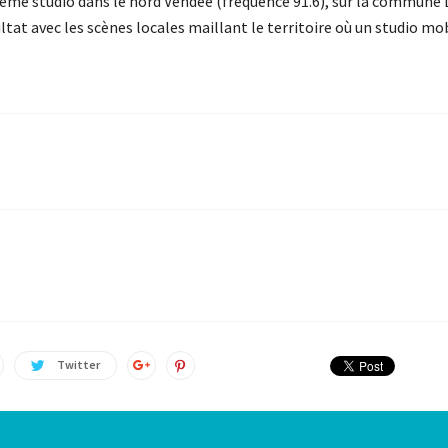
ième studio dans le nord Vendée (fréquence 91.6), sur la commune 
ltat avec les scènes locales maillant le territoire où un studio mob
Twitter