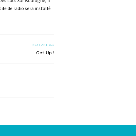
Des Lucs Sur Boulogne, il
ile de radio sera installé
NEXT ARTICLE
Get Up !