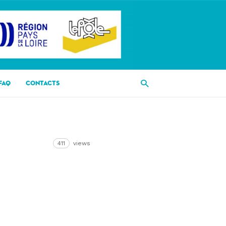
FAQ
CONTACTS
411
views