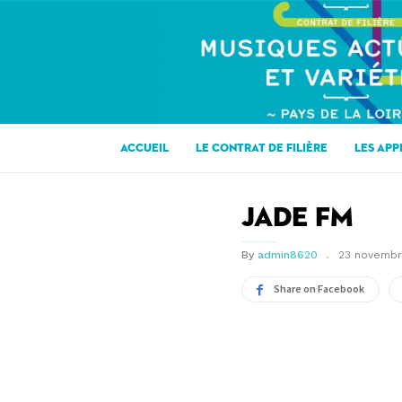
CONTRAT
DE
FILIERE
MUSIQUES
ACTUELLES
EN
ACCUEIL
LE CONTRAT DE FILIÈRE
LES APP
PAYS
DE
LA
Jade FM
LOIRE
By
admin8620
23 novembr
Share on Facebook