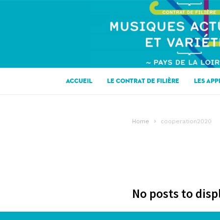
CONTRAT
DE
FILIERE
MUSIQUES
ACTUELLES
EN
ACCUEIL
LE CONTRAT DE FILIÈRE
LES APP
PAYS
DE
LA
Home
cooperation2020
LOIRE
No posts to disp